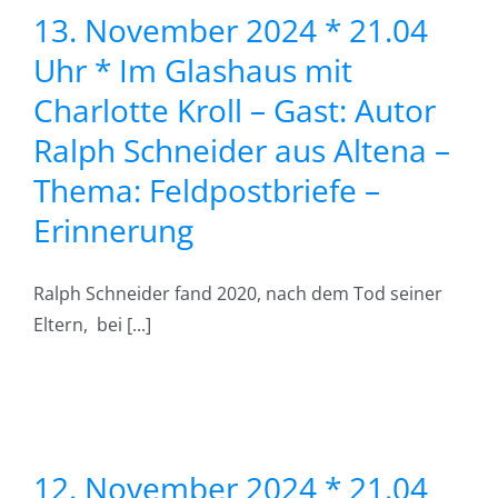
h
13. November 2024 * 21.04
Uhr * Im Glashaus mit
–
Charlotte Kroll – Gast: Autor
Ralph Schneider aus Altena –
efe
Thema: Feldpostbriefe –
Erinnerung
g
Ralph Schneider fand 2020, nach dem Tod seiner
Eltern, bei [...]
*
d
12. November 2024 * 21.04