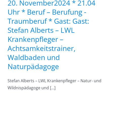
20. November2024 * 21.04
Uhr * Beruf – Berufung -
eger
Traumberuf * Gast: Gast:
Stefan Alberts – LWL
strainer,
Krankenpfleger –
n
Achtsamkeitstrainer,
Waldbaden und
goge
Naturpädagoge
Stefan Alberts – LWL Krankenpfleger – Natur- und
Wildnispädagoge und [...]
en