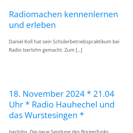
en
n
Radiomachen kennenlernen
und erleben
Daniel Koll hat sein Schülerbetriebspraktikum bei
Radio Iserlohn gemacht. Zum [...]
*
18. November 2024 * 21.04
Uhr * Radio Hauhechel und
en
das Wurstesingen *
Iserlohn. Die neue Sendung des Bürgerfunks