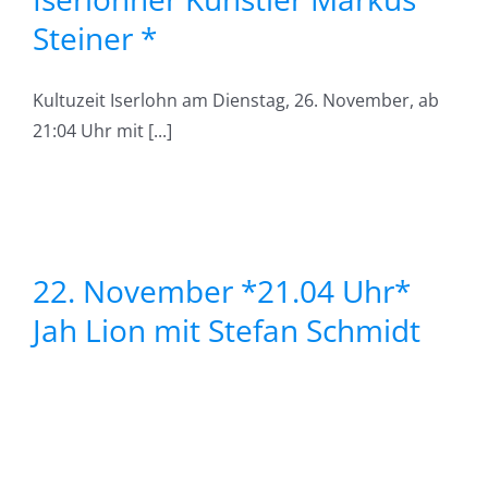
Steiner *
Kultuzeit Iserlohn am Dienstag, 26. November, ab
21:04 Uhr mit [...]
024
*
r
t
22. November *21.04 Uhr*
Jah Lion mit Stefan Schmidt
f
: