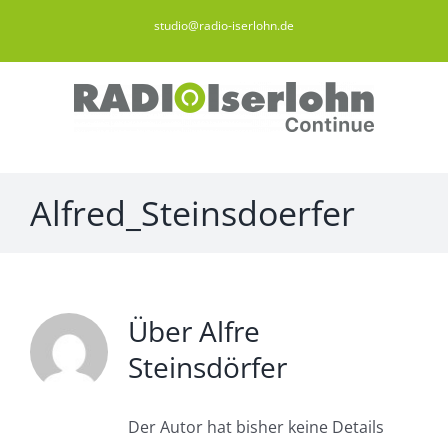
Zum
studio@radio-iserlohn.de
Inhalt
springen
Alfred_Steinsdoerfer
Über
Alfre
Steinsdörfer
Der Autor hat bisher keine Details