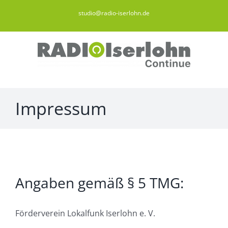
Zum
studio@radio-iserlohn.de
Inhalt
springen
Impressum
Angaben gemäß § 5 TMG:
Förderverein Lokalfunk Iserlohn e. V.