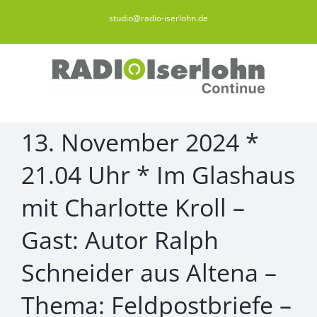
Zum
studio@radio-iserlohn.de
Inhalt
springen
13. November 2024 *
21.04 Uhr * Im Glashaus
mit Charlotte Kroll –
Gast: Autor Ralph
Schneider aus Altena –
Thema: Feldpostbriefe –