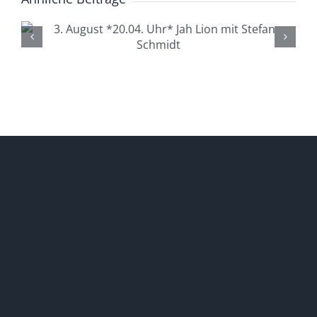
4. August *20.04. Uhr*
Lüdenscheid Live mit Ingo
Starink