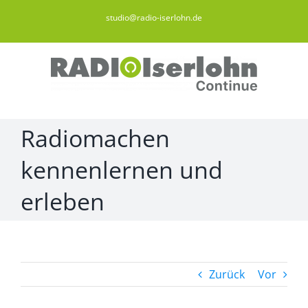
Zum
studio@radio-iserlohn.de
Inhalt
springen
Radiomachen
kennenlernen und
erleben
Zurück
Vor