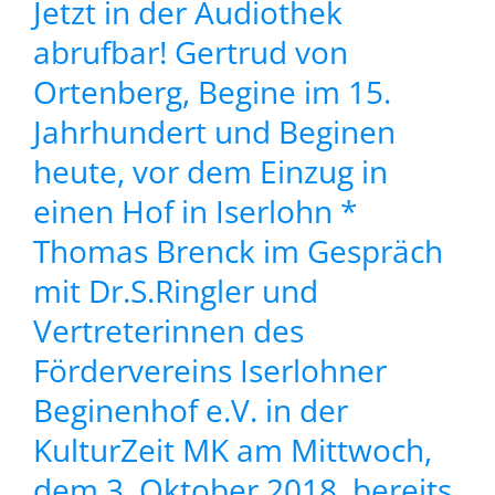
Jetzt in der Audiothek
r
abrufbar! Gertrud von
Ortenberg, Begine im 15.
nen
Jahrhundert und Beginen
heute, vor dem Einzug in
ins
einen Hof in Iserlohn *
Thomas Brenck im Gespräch
f
mit Dr.S.Ringler und
Vertreterinnen des
Fördervereins Iserlohner
Beginenhof e.V. in der
KulturZeit MK am Mittwoch,
dem 3. Oktober 2018, bereits