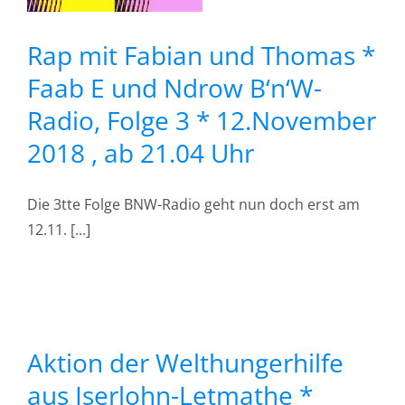
hilfe
er
Rap mit Fabian und Thomas *
Faab E und Ndrow B‘n‘W-
Radio, Folge 3 * 12.November
*
2018 , ab 21.04 Uhr
Die 3tte Folge BNW-Radio geht nun doch erst am
ragen,
12.11. [...]
*
Aktion der Welthungerhilfe
aus Iserlohn-Letmathe *