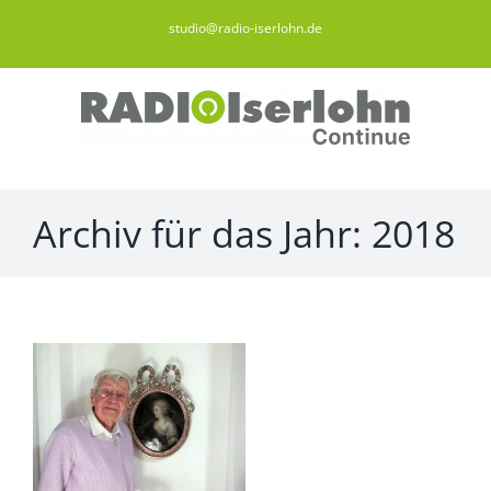
Zum
studio@radio-iserlohn.de
Inhalt
springen
Archiv für das Jahr:
2018
sspaziergang
rg
,