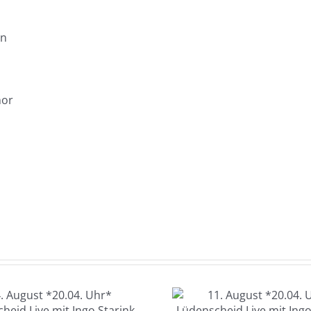
en
nor
11. August
12. Au
*20.04. Uhr*
*20.04. U