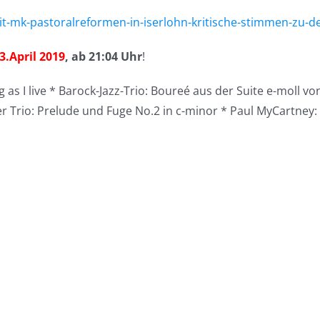
t-mk-pastoralreformen-in-iserlohn-kritische-stimmen-zu-d
.April 2019
, ab 21:04 Uhr
!
 as I live *
Barock-Jazz-Trio:
Boureé aus der Suite e-moll vo
r Trio:
Prelude und Fuge No.2 in c-minor *
Paul MyCartney: