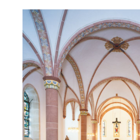
Zeige
grösseres
Bild