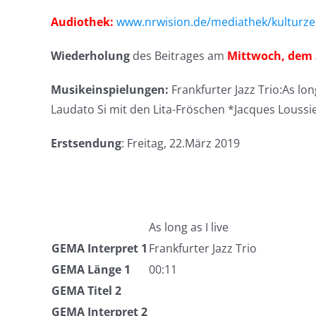
Audiothek:
www.nrwision.de/mediathek/kulturzei
Wiederholung
des Beitrages am
Mittwoch, dem 3
Musikeinspielungen:
Frankfurter Jazz Trio:
As long
Laudato Si mit den Lita-Fröschen *
Jacques Loussie
Erstsendung
: Freitag, 22.März 2019
As long as I live
GEMA Interpret 1
Frankfurter Jazz Trio
GEMA Länge 1
00:11
GEMA Titel 2
GEMA Interpret 2