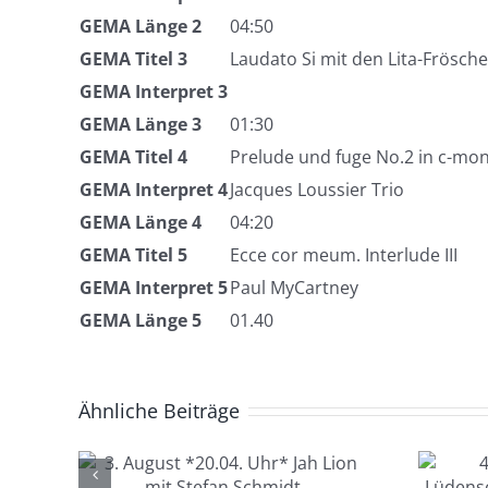
GEMA Länge 2
04:50
GEMA Titel 3
Laudato Si mit den Lita-Frösch
GEMA Interpret 3
GEMA Länge 3
01:30
GEMA Titel 4
Prelude und fuge No.2 in c-mo
GEMA Interpret 4
Jacques Loussier Trio
GEMA Länge 4
04:20
GEMA Titel 5
Ecce cor meum. Interlude III
GEMA Interpret 5
Paul MyCartney
GEMA Länge 5
01.40
Ähnliche Beiträge
4. August *20.04.
.04.
Uhr*