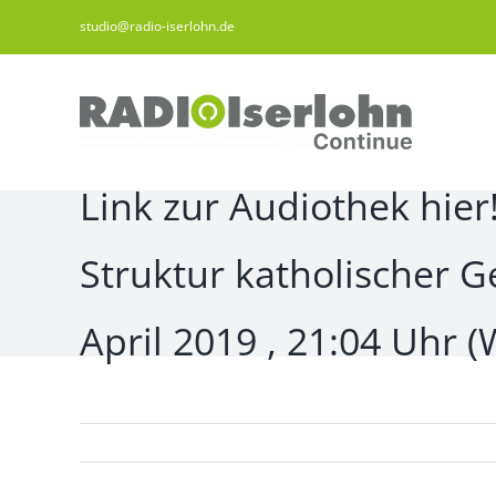
Zum
studio@radio-iserlohn.de
Inhalt
springen
Link zur Audiothek hie
Struktur katholischer G
April 2019 , 21:04 Uhr (