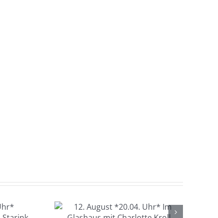
gust
hr* Im