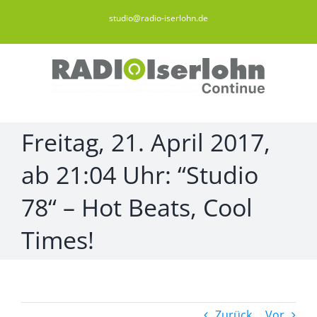
Zum
studio@radio-iserlohn.de
Inhalt
springen
Freitag, 21. April 2017,
ab 21:04 Uhr: “Studio
78“ – Hot Beats, Cool
Times!
Zurück
Vor