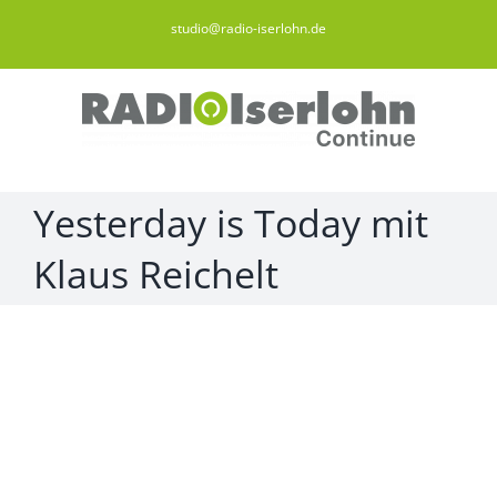
Zum
studio@radio-iserlohn.de
Inhalt
springen
Yesterday is Today mit
Klaus Reichelt