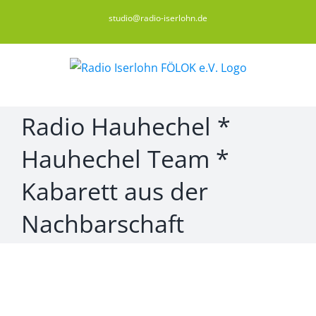
Zum
studio@radio-iserlohn.de
Inhalt
springen
Radio Hauhechel *
Hauhechel Team *
Kabarett aus der
Nachbarschaft