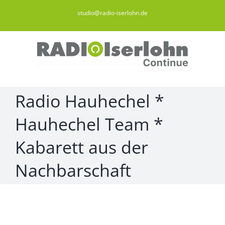
Zum
studio@radio-iserlohn.de
Inhalt
springen
Radio Hauhechel *
Hauhechel Team *
Kabarett aus der
Nachbarschaft