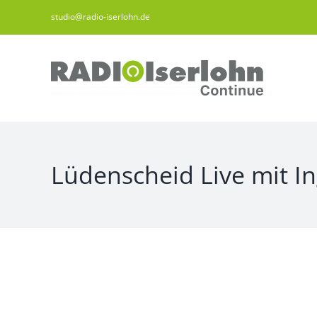
Zum
studio@radio-iserlohn.de
Inhalt
springen
Lüdenscheid Live mit In