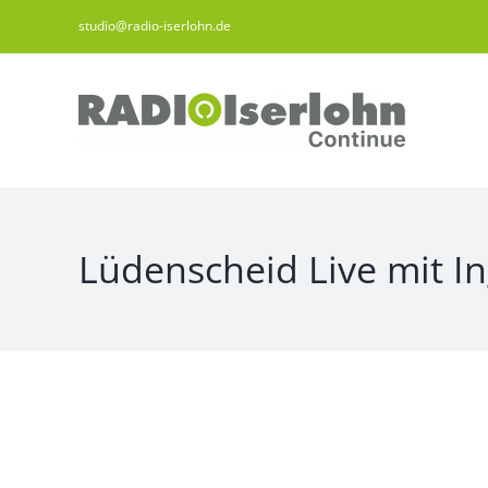
Zum
studio@radio-iserlohn.de
Inhalt
springen
Lüdenscheid Live mit In