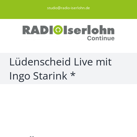
Zum
studio@radio-iserlohn.de
Inhalt
springen
Lüdenscheid Live mit
Ingo Starink *