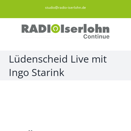
Zum
studio@radio-iserlohn.de
Inhalt
springen
Lüdenscheid Live mit
Ingo Starink