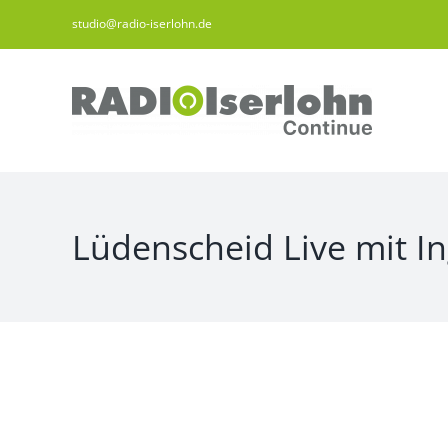
Zum
studio@radio-iserlohn.de
Inhalt
springen
Lüdenscheid Live mit In