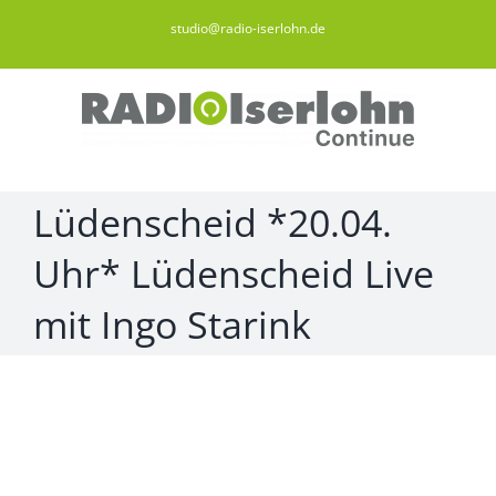
Zum
studio@radio-iserlohn.de
Inhalt
springen
Lüdenscheid *20.04.
Uhr* Lüdenscheid Live
mit Ingo Starink