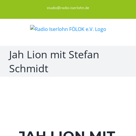
Zum
studio@radio-iserlohn.de
Inhalt
springen
Jah Lion mit Stefan
Schmidt
JAH LION MIT