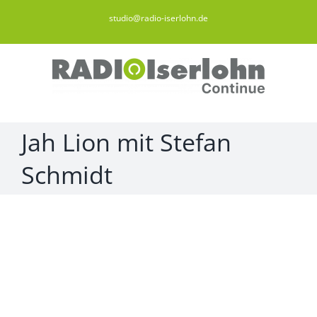
Zum
studio@radio-iserlohn.de
Inhalt
springen
Jah Lion mit Stefan
Schmidt