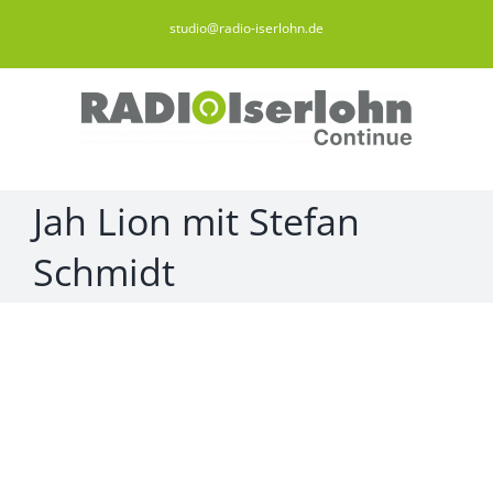
Zum
studio@radio-iserlohn.de
Inhalt
springen
Jah Lion mit Stefan
Schmidt