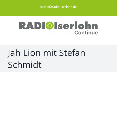
Zum
studio@radio-iserlohn.de
Inhalt
springen
Jah Lion mit Stefan
Schmidt