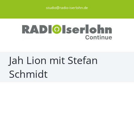
Zum
studio@radio-iserlohn.de
Inhalt
springen
Jah Lion mit Stefan
Schmidt