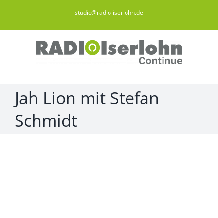
Zum
studio@radio-iserlohn.de
Inhalt
springen
Jah Lion mit Stefan
Schmidt