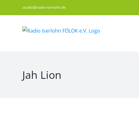
Zum
studio@radio-iserlohn.de
Inhalt
springen
Jah Lion