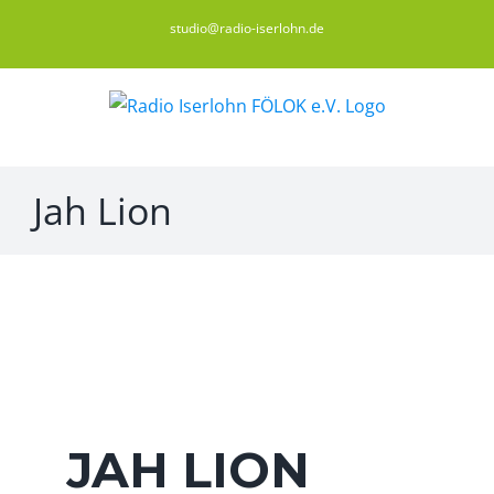
Zum
studio@radio-iserlohn.de
Inhalt
springen
Jah Lion
JAH LION