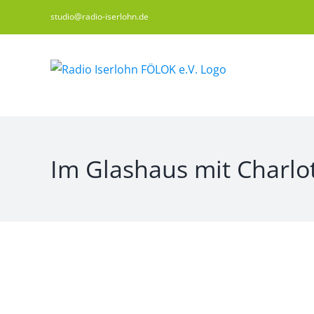
Zum
studio@radio-iserlohn.de
Inhalt
springen
Im Glashaus mit Charlot