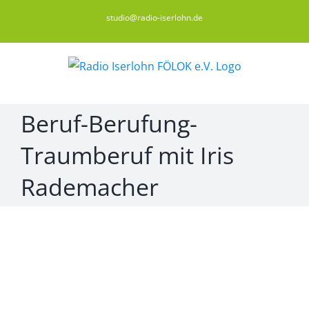
Zum
studio@radio-iserlohn.de
Inhalt
springen
Beruf-Berufung-
Traumberuf mit Iris
Rademacher