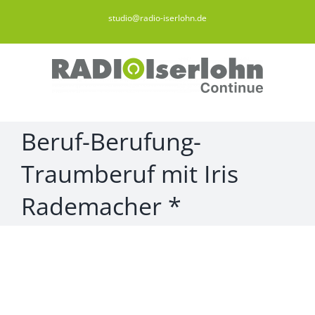
Zum
studio@radio-iserlohn.de
Inhalt
springen
Beruf-Berufung-
Traumberuf mit Iris
Rademacher *