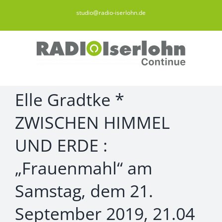
Zum
studio@radio-iserlohn.de
Inhalt
springen
Elle Gradtke *
ZWISCHEN HIMMEL
UND ERDE :
„Frauenmahl“ am
Samstag, dem 21.
September 2019, 21.04