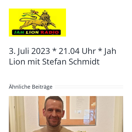
Zeige
grösseres
Bild
3. Juli 2023 * 21.04 Uhr * Jah
Lion mit Stefan Schmidt
Ähnliche Beiträge
4. August *20.04. Uhr*
Lüdenscheid Live mit Ingo
Starink