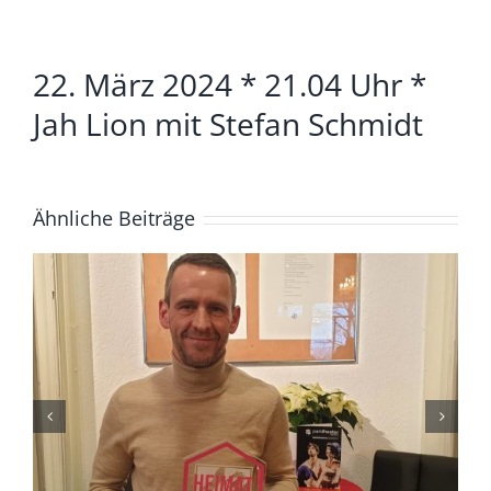
Zeige
22. März 2024 * 21.04 Uhr *
grösseres
Bild
Jah Lion mit Stefan Schmidt
Ähnliche Beiträge
4. August *20.04. Uhr*
Lüdenscheid Live mit Ingo
Starink