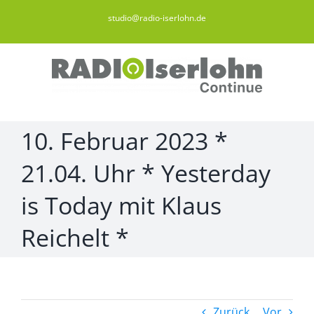
Zum
studio@radio-iserlohn.de
Inhalt
springen
10. Februar 2023 *
21.04. Uhr * Yesterday
is Today mit Klaus
Reichelt *
Zurück
Vor