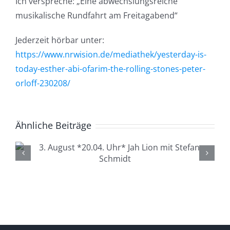
Ich verspreche: „Eine abwechslungsreiche
musikalische Rundfahrt am Freitagabend“
Jederzeit hörbar unter:
https://www.nrwision.de/mediathek/yesterday-is-
today-esther-abi-ofarim-the-rolling-stones-peter-
orloff-230208/
Ähnliche Beiträge
4. August *20.04. Uhr*
Lüdenscheid Live mit Ingo
Starink