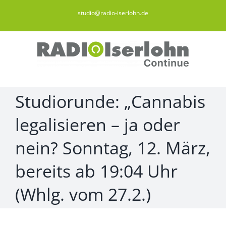
Zum
studio@radio-iserlohn.de
Inhalt
springen
Studiorunde: „Cannabis
legalisieren – ja oder
nein? Sonntag, 12. März,
bereits ab 19:04 Uhr
(Whlg. vom 27.2.)