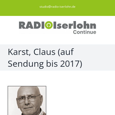
Zum
studio@radio-iserlohn.de
Inhalt
springen
Karst, Claus (auf
Sendung bis 2017)