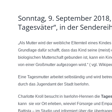
Zeige
Sonntag, 9. September 2018, 
grösseres
Bild
Tagesväter“, in der Senderei
„Als Mutter wird der weibliche Elternteil eines Kind
Grundlage dafür schafft, dass das Kind seine (meist
biologischen Mutterschaft gebunden ist, kann ein Ki
von einer Großmutter aufgezogen wird.“ ( vgl. Wikipe
Eine Tagesmutter arbeitet selbständig und wird betr
durch das Jugendamt der Stadt Iserlohn.
Charlotte Kroll besucht in Iserlohn-Hennen die
Tages
kann sie vor Ort erleben, wieviel Fürsorge und Empa
Battista – im Studio und informiert über die übertra