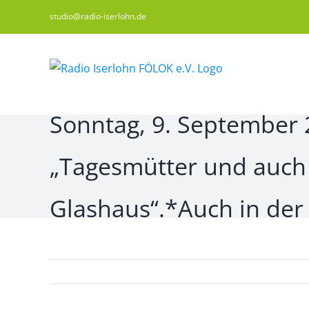
Zum
studio@radio-iserlohn.de
Inhalt
springen
Sonntag, 9. September 2
„Tagesmütter und auch 
Glashaus“.*Auch in der