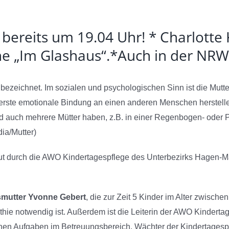
bereits um 19.04 Uhr! * Charlotte 
he „Im Glashaus“.*Auch in der NRW
es bezeichnet. Im sozialen und psychologischen Sinn ist die Mutt
) erste emotionale Bindung an einen anderen Menschen herstelle
nd auch mehrere Mütter haben, z.B. in einer Regenbogen- oder 
dia/Mutter)
eut durch die AWO Kindertagespflege des Unterbezirks Hagen-Mä
mutter Yvonne Gebert
, die zur Zeit 5 Kinder im Alter zwisch
thie notwendig ist. Außerdem ist die Leiterin der AWO Kindert
genen Aufgaben im Betreuungsbereich. Wächter der Kindertagespfl