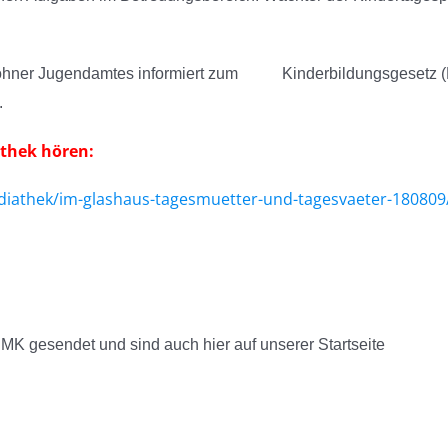
erlohner Jugendamtes informiert zum Kinderbildungsgesetz (Ki
ertagespflege.
othek hören:
diathek/im-glashaus-tagesmuetter-und-tagesvaeter-180809
adio MK gesendet und sind auch hier auf unserer Startse