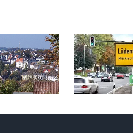
11. August
12. Au
*20.04. Uhr*
*20.04. U
Lüdenscheid Live
Glashau
mit Ingo Starink
Charlotte