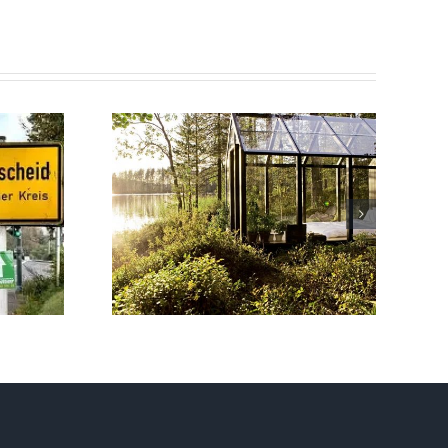
gust
hr* Im
s mit
 Kroll