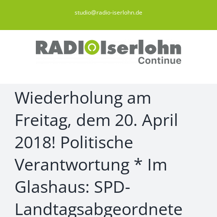
Zum
studio@radio-iserlohn.de
Inhalt
springen
Wiederholung am
Freitag, dem 20. April
2018! Politische
Verantwortung * Im
Glashaus: SPD-
Landtagsabgeordnete