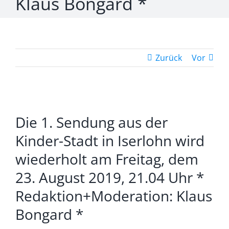
Klaus Bongard *
Zurück
Vor
Zeige
Die 1. Sendung aus der
grösseres
Bild
Kinder-Stadt in Iserlohn wird
wiederholt am Freitag, dem
23. August 2019, 21.04 Uhr *
Redaktion+Moderation: Klaus
Bongard *