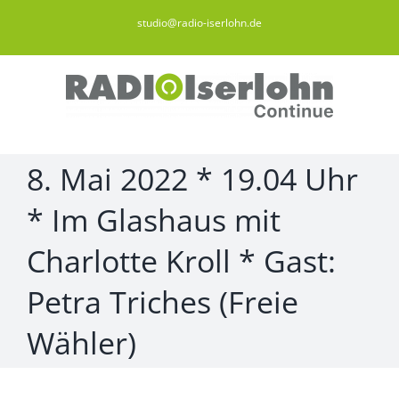
Zum
studio@radio-iserlohn.de
Inhalt
springen
8. Mai 2022 * 19.04 Uhr
* Im Glashaus mit
Charlotte Kroll * Gast:
Petra Triches (Freie
Wähler)