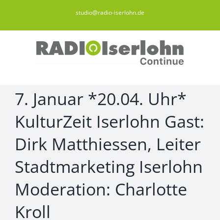
Zum
studio@radio-iserlohn.de
Inhalt
springen
7. Januar *20.04. Uhr*
KulturZeit Iserlohn Gast:
Dirk Matthiessen, Leiter
Stadtmarketing Iserlohn
Moderation: Charlotte
Kroll