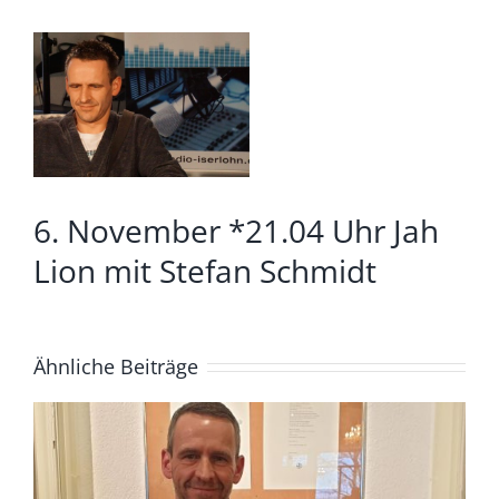
Zeige
grösseres
Bild
6. November *21.04 Uhr Jah
Lion mit Stefan Schmidt
Ähnliche Beiträge
4. August *20.04. Uhr*
Lüdenscheid Live mit Ingo
Starink