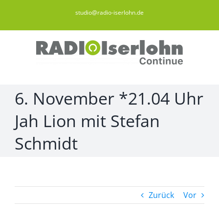
Zum
studio@radio-iserlohn.de
Inhalt
springen
6. November *21.04 Uhr
Jah Lion mit Stefan
Schmidt
Zurück
Vor