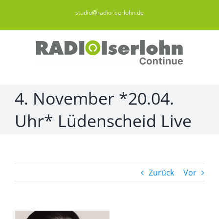
Zum
studio@radio-iserlohn.de
Inhalt
springen
4. November *20.04.
Uhr* Lüdenscheid Live
Zurück
Vor
Zeige