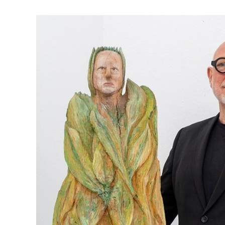
Zeige
grösseres
Bild