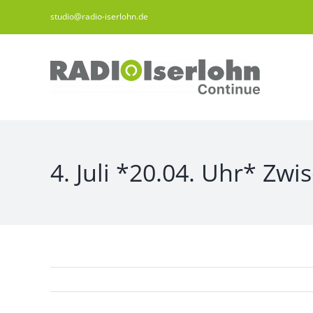
Zum
studio@radio-iserlohn.de
Inhalt
springen
4. Juli *20.04. Uhr* Zw