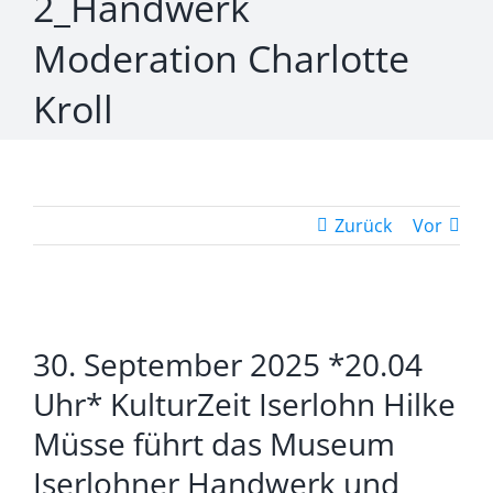
2_Handwerk
Moderation Charlotte
Kroll
Zurück
Vor
Zeige
30. September 2025 *20.04
grösseres
Bild
Uhr* KulturZeit Iserlohn Hilke
Müsse führt das Museum
Iserlohner Handwerk und