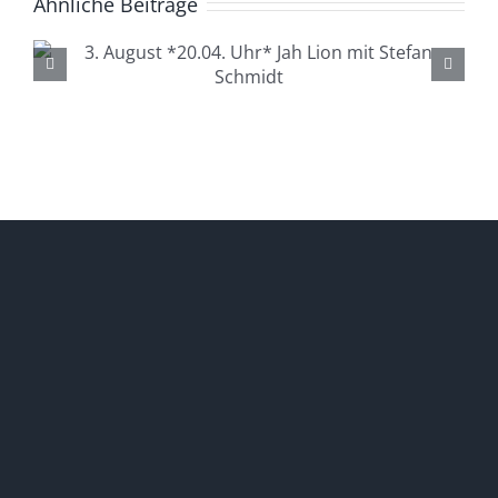
Ähnliche Beiträge
4. August *20.04. Uhr*
Lüdenscheid Live mit Ingo
Starink