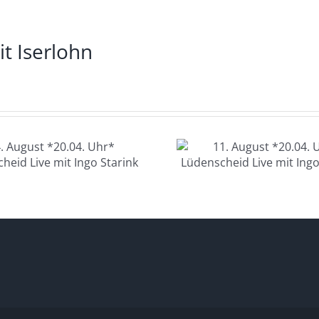
it Iserlohn
11. August
12. Au
*20.04. Uhr*
*20.04. U
Lüdenscheid Live
Glashau
mit Ingo Starink
Charlotte