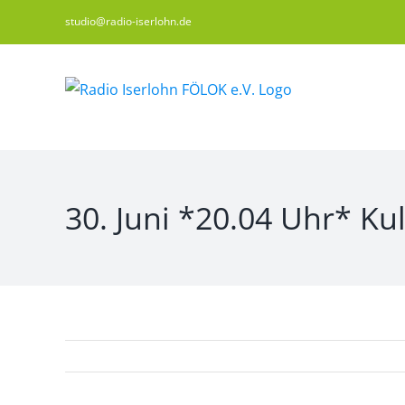
Zum
studio@radio-iserlohn.de
Inhalt
springen
30. Juni *20.04 Uhr* Kul