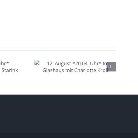
gust
hr* Im
s mit
 Kroll