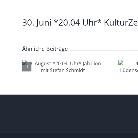
Zeige
30. Juni *20.04 Uhr* KulturZe
grösseres
Bild
Ähnliche Beiträge
4. August *20.04.
.04.
Uhr*
 mit
Lüdenscheid Live
idt
mit Ingo Starink