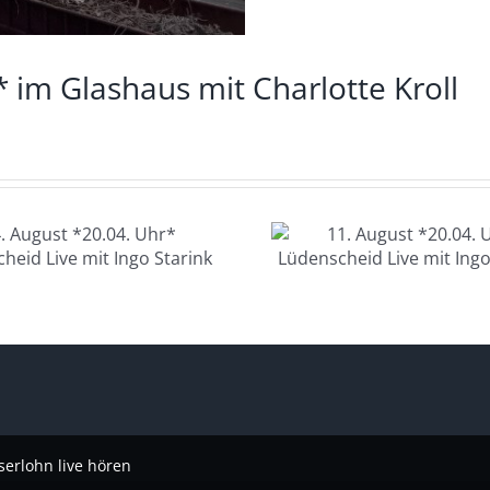
* im Glashaus mit Charlotte Kroll
11. August
12. Au
*20.04. Uhr*
*20.04. U
Lüdenscheid Live
Glashau
mit Ingo Starink
Charlotte
serlohn live hören