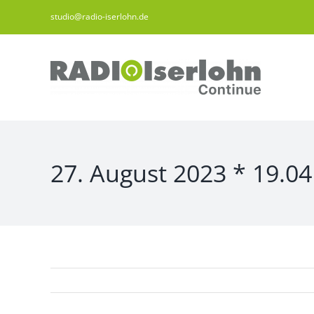
Zum
studio@radio-iserlohn.de
Inhalt
springen
27. August 2023 * 19.04