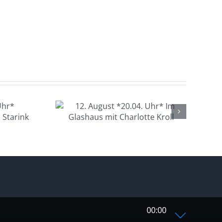
gust
hr* Im
s mit
 Kroll
00:00