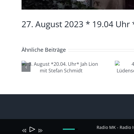
27. August 2023 * 19.04 Uhr 
Ähnliche Beiträge
4. August *20.04.
.04.
Uhr*
 mit
Lüdenscheid Live
idt
mit Ingo Starink
Radio MK - Radio I
Audio-
Pfeiltasten