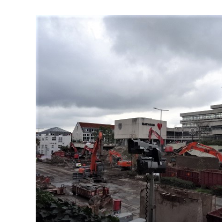
Zeige
grösseres
Bild