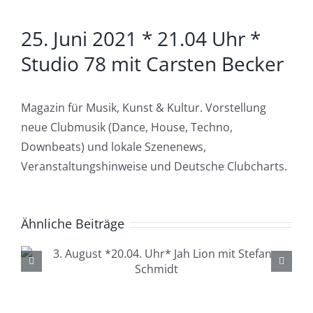
Zeige
25. Juni 2021 * 21.04 Uhr *
grösseres
Bild
Studio 78 mit Carsten Becker
Magazin für Musik, Kunst & Kultur. Vorstellung
neue Clubmusik (Dance, House, Techno,
Downbeats) und lokale Szenenews,
Veranstaltungshinweise und Deutsche Clubcharts.
Ähnliche Beiträge
4. August *20.04. Uhr*
Lüdenscheid Live mit Ingo
Starink