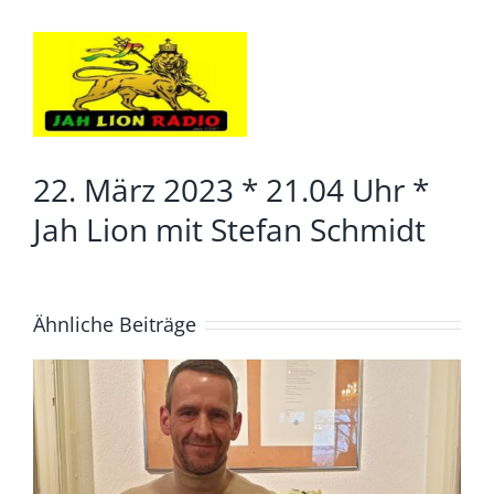
Zeige
grösseres
Bild
22. März 2023 * 21.04 Uhr *
Jah Lion mit Stefan Schmidt
Ähnliche Beiträge
4. August *20.04. Uhr*
Lüdenscheid Live mit Ingo
Starink