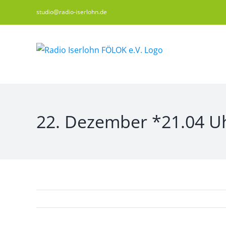
Zum
studio@radio-iserlohn.de
Inhalt
springen
22. Dezember *21.04 Uh