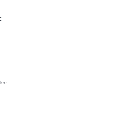
t
lors