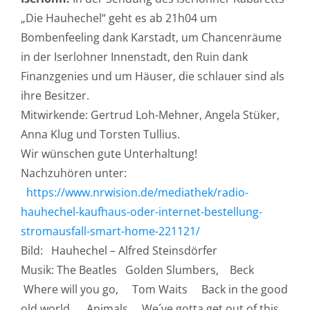
„Die Hauhechel“ geht es ab 21h04 um
Bombenfeeling dank Karstadt, um Chancenräume
in der Iserlohner Innenstadt, den Ruin dank
Finanzgenies und um Häuser, die schlauer sind als
ihre Besitzer.
Mitwirkende: Gertrud Loh-Mehner, Angela Stüker,
Anna Klug und Torsten Tullius.
Wir wünschen gute Unterhaltung!
Nachzuhören unter:
https://www.nrwision.de/mediathek/radio-
hauhechel-kaufhaus-oder-internet-bestellung-
stromausfall-smart-home-221121/
Bild: Hauhechel – Alfred Steinsdörfer
Musik: The Beatles Golden Slumbers, Beck
Where will you go, Tom Waits Back in the good
old world, Animals We´ve gotta get out of this