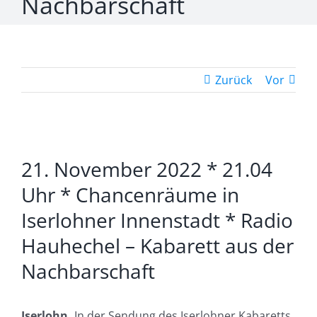
Nachbarschaft
Zurück
Vor
Zeige
21. November 2022 * 21.04
grösseres
Bild
Uhr * Chancenräume in
Iserlohner Innenstadt * Radio
Hauhechel – Kabarett aus der
Nachbarschaft
Iserlohn.
In der Sendung des Iserlohner Kabaretts