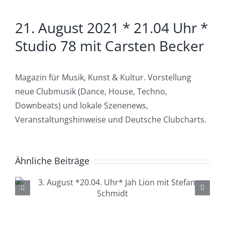
Zeige
21. August 2021 * 21.04 Uhr *
grösseres
Bild
Studio 78 mit Carsten Becker
Magazin für Musik, Kunst & Kultur. Vorstellung
neue Clubmusik (Dance, House, Techno,
Downbeats) und lokale Szenenews,
Veranstaltungshinweise und Deutsche Clubcharts.
Ähnliche Beiträge
4. August *20.04. Uhr*
Lüdenscheid Live mit Ingo
Starink